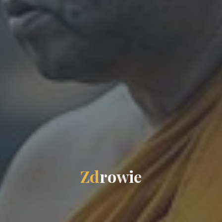
Z
d
r
o
w
i
e