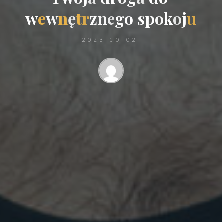
w
e
w
n
ę
t
r
z
n
e
g
o
s
p
o
k
o
j
u
2023-10-02