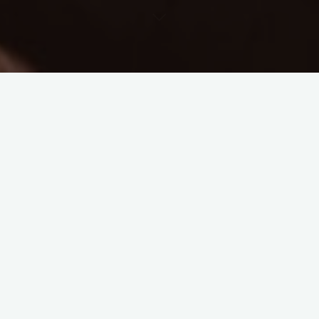
Korzyści z medytacji
Redukcja stresu i lęku
Medytacja i masaż są skutecznymi
narzędziami w walce ze stresem i lękiem. Poprzez skupienie
się na oddechu i relaksujących ruchach masażu, można
złagodzić napięcie i obniżyć poziom kortyzolu, hormonu
stresu. Regularna praktyka medytacji i masażu może
przynieść ulgę w codziennym życiu.
Zwiększenie koncentracji i kreatywności
Medytacja i masaż
mają zdolność poprawienia koncentracji i kreatywności.
Poprzez uspokojenie umysłu i zwiększenie świadomości
własnych myśli, medytacja pomaga skupić się na bieżącym