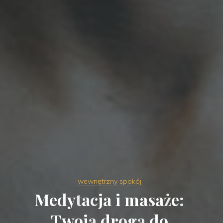
wewnętrzny spokój
M
e
d
y
t
a
c
j
a
i
m
a
s
a
ż
e
:
T
w
o
j
a
d
r
o
g
a
d
o