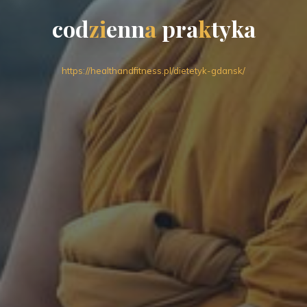
c
o
d
z
i
e
n
n
a
p
r
a
k
t
y
k
a
https://healthandfitness.pl/dietetyk-gdansk/