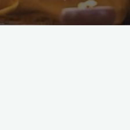
codzienna praktyka
korzyści zdrowotne
Jak połączyć korzyści